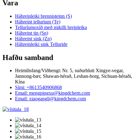
Vara
Háhreinleiki brennisteinn (S)
Háhreint tellurium (Te)
Telluríumoxíð með mikilli hreinleika
Háhreint tin (Sn)
Háhreint sink (Zn)
Háhreinleiki sink Telluride
Hafðu samband
Heimilisfang/Viðhengi: Nr. 5, suðurhluti Xingye-vegar,
Jannong-bær, Shawan-hérað, Leshan-borg, Sichuan-héraði,
Kína
Sími: +8613540906868
Email: mengpingxu@kingdchem.com
Email: xiaogangli@kingdchem.com