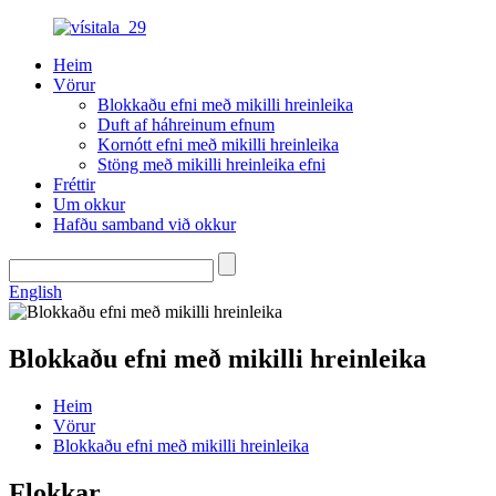
Heim
Vörur
Blokkaðu efni með mikilli hreinleika
Duft af háhreinum efnum
Kornótt efni með mikilli hreinleika
Stöng með mikilli hreinleika efni
Fréttir
Um okkur
Hafðu samband við okkur
English
Blokkaðu efni með mikilli hreinleika
Heim
Vörur
Blokkaðu efni með mikilli hreinleika
Flokkar