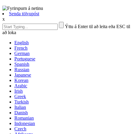
Senda tölvupóst
x
Ýttu á Enter til að leita eða ESC til
að loka
English
French
German
Portuguese
Spanish
Russian
Japanese
Korean
Arabic
Irish
Greek
Turkish
Italian
Danish
Romanian
Indonesian
Czech