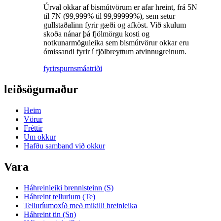
Úrval okkar af bismútvörum er afar hreint, frá 5N
til 7N (99,999% til 99,99999%), sem setur
gullstaðalinn fyrir gæði og afköst. Við skulum
skoða nánar þá fjölmörgu kosti og
notkunarmöguleika sem bismútvörur okkar eru
ómissandi fyrir í fjölbreyttum atvinnugreinum.
fyrirspurn
smáatriði
leiðsögumaður
Heim
Vörur
Fréttir
Um okkur
Hafðu samband við okkur
Vara
Háhreinleiki brennisteinn (S)
Háhreint tellurium (Te)
Telluríumoxíð með mikilli hreinleika
Háhreint tin (Sn)