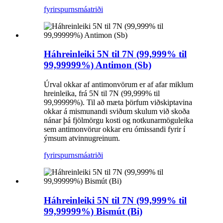
fyrirspurn
smáatriði
Háhreinleiki 5N til 7N (99,999% til
99,99999%) Antimon (Sb)
Úrval okkar af antimonvörum er af afar miklum
hreinleika, frá 5N til 7N (99,999% til
99,99999%). Til að mæta þörfum viðskiptavina
okkar á mismunandi sviðum skulum við skoða
nánar þá fjölmörgu kosti og notkunarmöguleika
sem antimonvörur okkar eru ómissandi fyrir í
ýmsum atvinnugreinum.
fyrirspurn
smáatriði
Háhreinleiki 5N til 7N (99,999% til
99,99999%) Bismút (Bi)