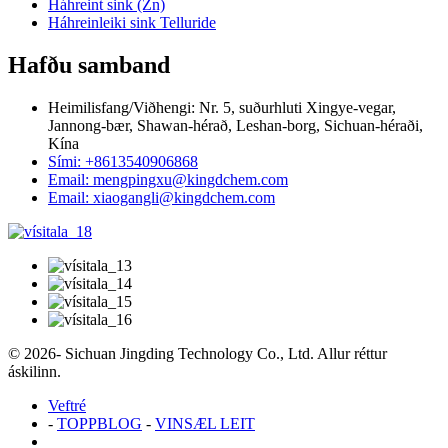
Háhreint sink (Zn)
Háhreinleiki sink Telluride
Hafðu samband
Heimilisfang/Viðhengi: Nr. 5, suðurhluti Xingye-vegar,
Jannong-bær, Shawan-hérað, Leshan-borg, Sichuan-héraði,
Kína
Sími: +8613540906868
Email: mengpingxu@kingdchem.com
Email: xiaogangli@kingdchem.com
© 2026- Sichuan Jingding Technology Co., Ltd. Allur réttur
áskilinn.
Veftré
-
TOPPBLOG
-
VINSÆL LEIT