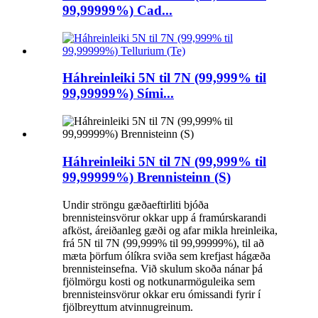
99,99999%) Cad...
Háhreinleiki 5N til 7N (99,999% til
99,99999%) Sími...
Háhreinleiki 5N til 7N (99,999% til
99,99999%) Brennisteinn (S)
Undir ströngu gæðaeftirliti bjóða
brennisteinsvörur okkar upp á framúrskarandi
afköst, áreiðanleg gæði og afar mikla hreinleika,
frá 5N til 7N (99,999% til 99,99999%), til að
mæta þörfum ólíkra sviða sem krefjast hágæða
brennisteinsefna. Við skulum skoða nánar þá
fjölmörgu kosti og notkunarmöguleika sem
brennisteinsvörur okkar eru ómissandi fyrir í
fjölbreyttum atvinnugreinum.