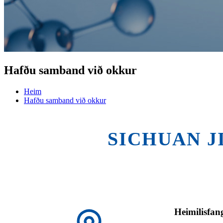
Hafðu samband við okkur
Heim
Hafðu samband við okkur
SICHUAN J
Heimilisfan