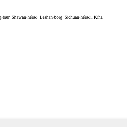
ng-bær, Shawan-hérað, Leshan-borg, Sichuan-héraði, Kína