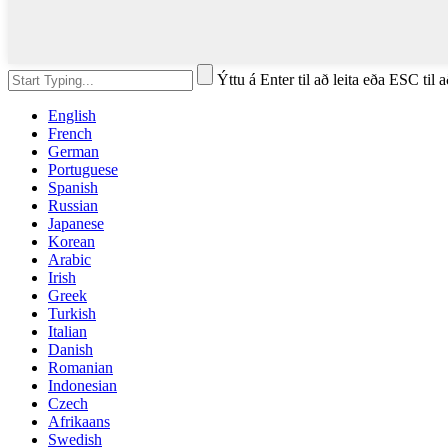
Ýttu á Enter til að leita eða ESC til 
English
French
German
Portuguese
Spanish
Russian
Japanese
Korean
Arabic
Irish
Greek
Turkish
Italian
Danish
Romanian
Indonesian
Czech
Afrikaans
Swedish