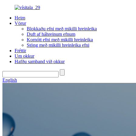
Heim
Vörur
Blokkaðu efni með mikilli hreinleika
Duft af háhreinum efnum
Kornótt efni með mikilli hreinleika
Stöng með mikilli hreinleika efni
Fréttir
Um okkur
Hafðu samband við okkur
English