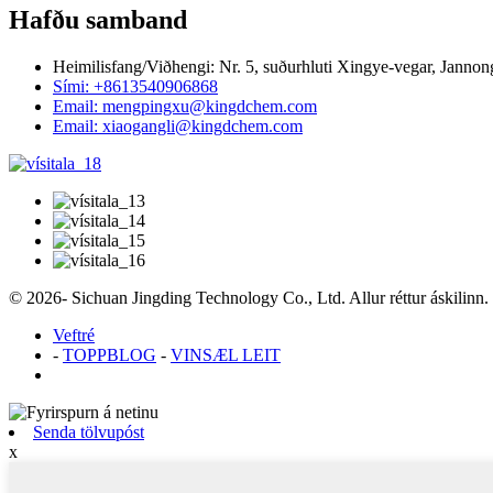
Hafðu samband
Heimilisfang/Viðhengi: Nr. 5, suðurhluti Xingye-vegar, Janno
Sími: +8613540906868
Email: mengpingxu@kingdchem.com
Email: xiaogangli@kingdchem.com
© 2026- Sichuan Jingding Technology Co., Ltd. Allur réttur áskilinn.
Veftré
-
TOPPBLOG
-
VINSÆL LEIT
Senda tölvupóst
x