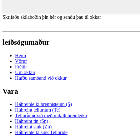
Skrifaðu skilaboðin þín hér og sendu þau til okkar
leiðsögumaður
Heim
Vörur
Fréttir
Um okkur
Hafðu samband við okkur
Vara
Háhreinleiki brennisteinn (S)
Háhreint tellurium (Te)
Telluríumoxíð með mikilli hreinleika
Háhreint tin (Sn)
Háhreint sink (Zn)
Háhreinleiki sink Telluride