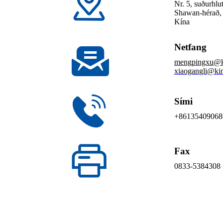
Nr. 5, suðurhlu
Shawan-hérað, 
Kína
Netfang
mengpingxu@k
xiaogangli@k
Sími
+86135409068
Fax
0833-5384308