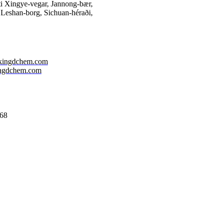
ti Xingye-vegar, Jannong-bær,
Leshan-borg, Sichuan-héraði,
ingdchem.com
ingdchem.com
68